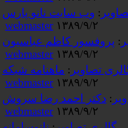
صاویر
:
وب سایت نانو پارس
webmaster
۱۳۸۹/۹/۲
ر
:
پروفسور کاظم عباسیون
webmaster
۱۳۸۹/۹/۲
الری تصاویر
:
ماهنامه شبکه
webmaster
۱۳۸۹/۹/۲
ویر
:
دکتر احمد رضا سروش
webmaster
۱۳۸۹/۹/۲
گالری تصاویر
:
نانوسامانه