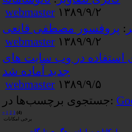
webmaster
۱۳۸۹/۹/۲
ر
:
پروفسور مصطفی قانعی
webmaster
۱۳۸۹/۹/۲
سخه ۲.۵.۰ برای استفاده در وب سایت های
جدید آماده شد
webmaster
۱۳۸۹/۹/۵
Go
جستجوی برچسب‌ها در:
«
1
2
3
(4)
برخی امکانات