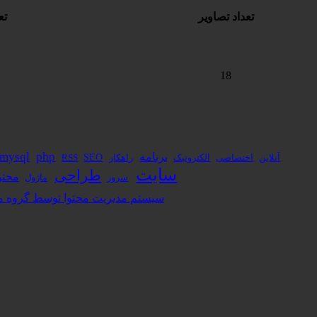
تعداد تصاویر
تع
18
برنامه
php
mysql
آنلاین
الکترونیک
راهکار
SEO
اختصاصی
RSS
سایت
طراحی
محتو
ماژول
سرور