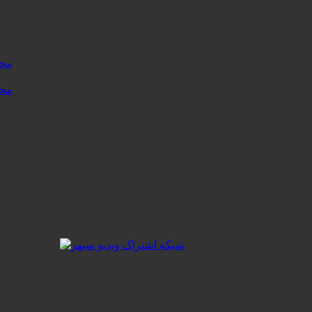
محتوا نسخه .۱
محتوا نسخه .۰