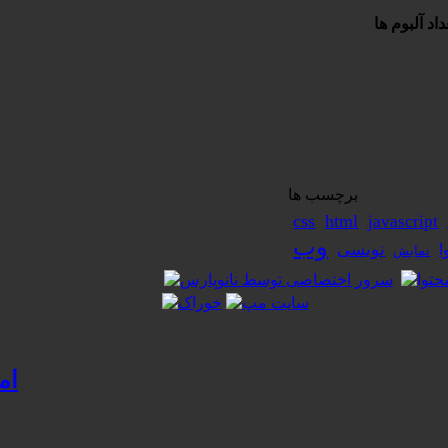
داد آلبوم ها
برچسب ها
css
html
javascript
وب
نویسی
ا
نمایش
ام