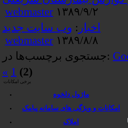
webmaster
۱۳۸۹/۹/۲
اخبار
:
وب سایت جدید
webmaster
۱۳۸۹/۸/۸
Go
جستجوی برچسب‌ها در:
«
1
(2)
برخی امکانات
ماژول دلخوه
امکانات و ویژگی های سامانه پیامک
املاک