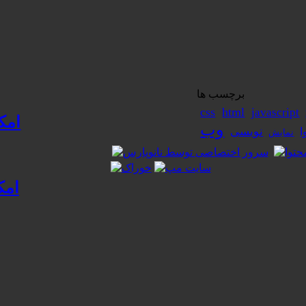
برچسب ها
css
html
javascript
امک
وب
نویسی
ا
نمایش
امک