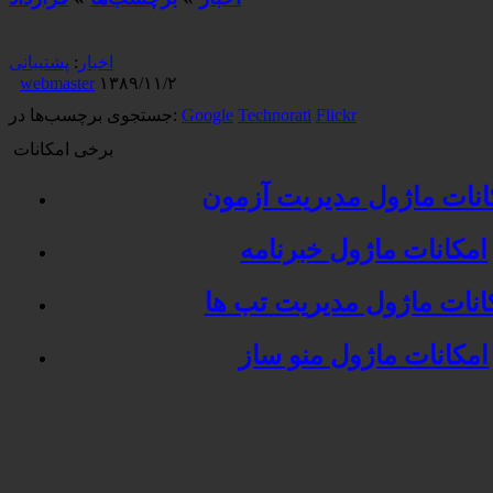
اخبار
:
پشتیبانی
webmaster
۱۳۸۹/۱۱/۲
Flickr
Technorati
Google
جستجوی برچسب‌ها در:
برخی امکانات
انات ماژول مدیریت آزمون
امکانات ماژول خبرنامه
انات ماژول مدیریت تب ها
امکانات ماژول منو ساز