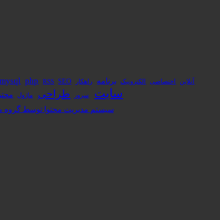
برنامه
php
mysql
آنلاین
الکترونیک
راهکار
SEO
اختصاصی
RSS
سایت
طراحی
محتو
ماژول
سرور