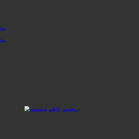
محتوا نسخه .۱
محتوا نسخه .۰