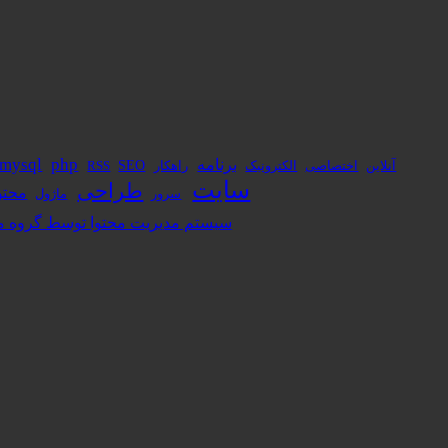
برنامه
php
mysql
آنلاین
الکترونیک
راهکار
SEO
اختصاصی
RSS
سایت
طراحی
محتو
ماژول
سرور