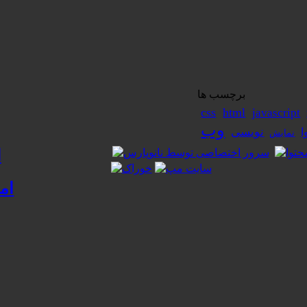
برچسب ها
css
html
javascript
وب
نویسی
ا
نمایش
ا
ام