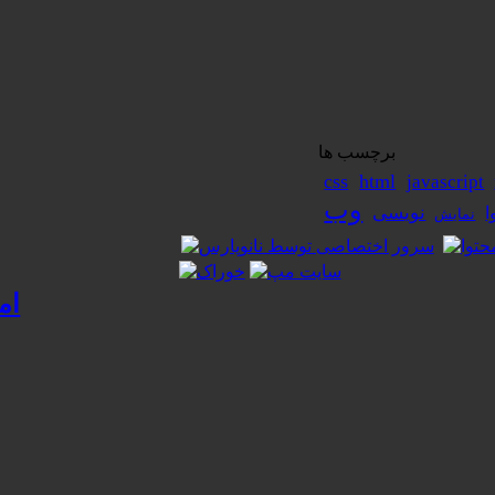
برچسب ها
css
html
javascript
وب
نویسی
ا
نمایش
ام