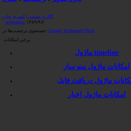
گالری تصاویر
:
کسری چاپ
webmaster
۱۳۸۹/۹/۲
Flickr
Technorati
Google
جستجوی برچسب‌ها در:
برخی امکانات
ماژول timeline
امکانات ماژول منو ساز
کانات ماژول دریافت فایل
امکانات ماژول اخبار