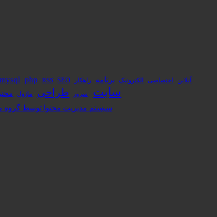
برنامه
php
mysql
آنلاین
الکترونیک
راهکار
SEO
اختصاصی
RSS
سایت
طراحی
محتو
ماژول
سرور